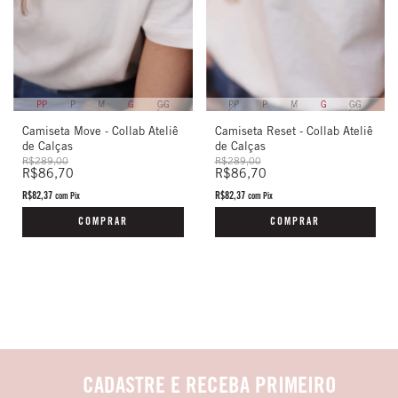
PP
P
M
G
GG
PP
P
M
G
GG
Camiseta Move - Collab Ateliê
Camiseta Reset - Collab Ateliê
de Calças
de Calças
R$289,00
R$289,00
R$86,70
R$86,70
R$82,37
R$82,37
com
Pix
com
Pix
COMPRAR
COMPRAR
CADASTRE E RECEBA PRIMEIRO