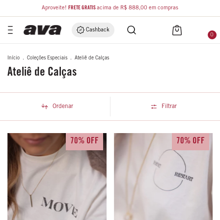
Aproveite!
FRETE GRÁTIS
acima de R$ 888,00 em compras
Cashback
0
Início
.
Coleções Especiais
.
Ateliê de Calças
Ateliê de Calças
Ordenar
Filtrar
70% OFF
70% OFF