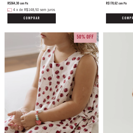
R$564,30
R$170,62
com
Pix
com
Pix
4
x
de
R$148,50
sem juros
COMPRAR
COMP
50% OFF