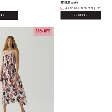
R$526,30
com
Pix
4
x
de
R$138,50
sem juros
COMPRAR
RAR
80% OFF