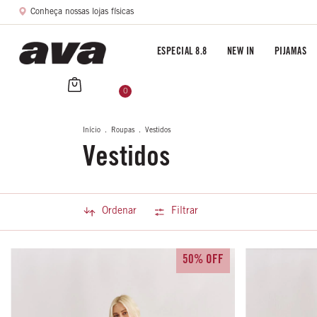
Conheça nossas lojas físicas
ESPECIAL 8.8
NEW IN
PIJAMAS
0
Início
.
Roupas
.
Vestidos
Vestidos
Ordenar
Filtrar
50% OFF