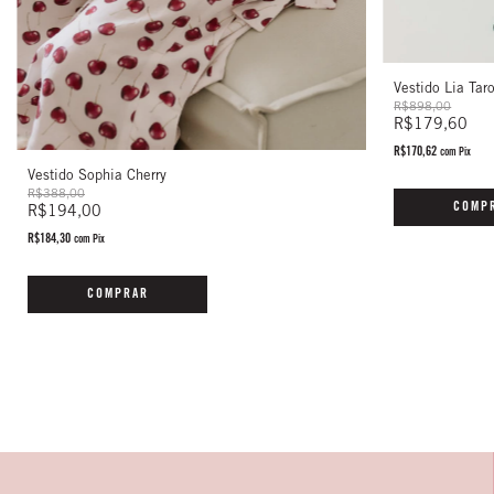
Vestido Lia Taro
R$898,00
R$179,60
R$170,62
com
Pix
Vestido Sophia Cherry
R$388,00
COMP
R$194,00
R$184,30
com
Pix
COMPRAR