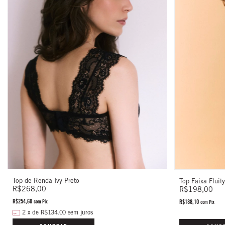
Top de Renda Ivy Preto
Top Faixa Fluit
R$268,00
R$198,00
R$254,60
R$188,10
com
Pix
com
Pix
2
x
de
R$134,00
sem juros