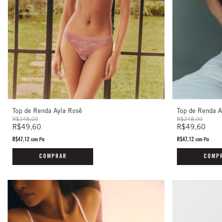
Top de Renda Ayla Rosê
Top de Renda Al
R$248,00
R$248,00
R$49,60
R$49,60
R$47,12
R$47,12
com
Pix
com
Pix
COMPRAR
COMP