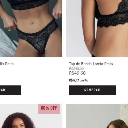
ix Preto
Top de Renda Loreta Preto
R$248,00
R$49,60
R$47,12
com
Pix
RAR
COMPRAR
80% OFF