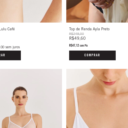
Lulu Café
Top de Renda Ayla Preto
R$248,00
R$49,60
R$47,12
com
Pix
,00
sem juros
RAR
COMPRAR