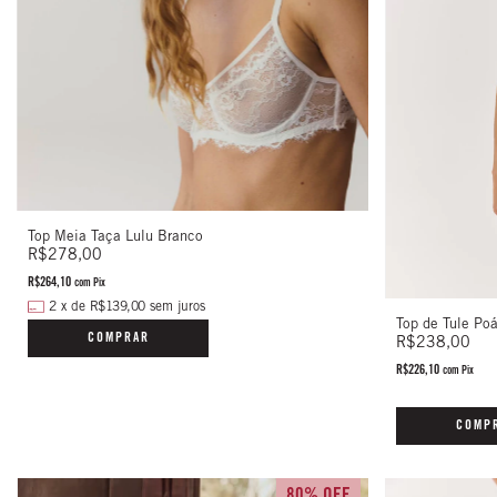
Top Meia Taça Lulu Branco
R$278,00
R$264,10
com
Pix
2
x
de
R$139,00
sem juros
Top de Tule Po
COMPRAR
R$238,00
R$226,10
com
Pix
COMP