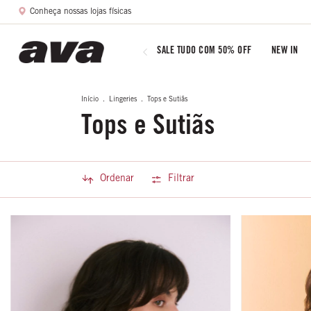
Conheça nossas lojas físicas
SALE TUDO COM 50% OFF
NEW IN
Início
.
Lingeries
.
Tops e Sutiãs
Tops e Sutiãs
Ordenar
Filtrar