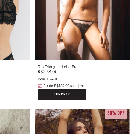
Top Triângulo Lolla Preto
R$278,00
R$264,10
com
Pix
2
x
de
R$139,00
sem juros
COMPRAR
80% OFF