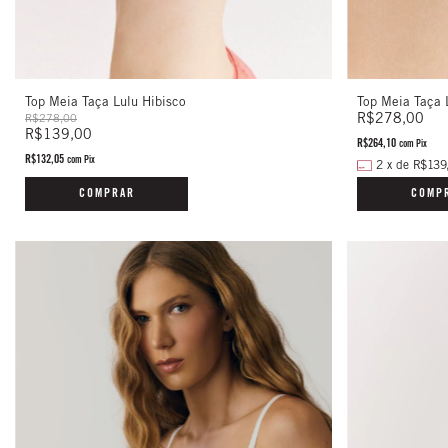
Top Meia Taça Lulu Hibisco
Top Meia Taça 
R$278,00
R$278,00
R$139,00
R$264,10
com
Pix
R$132,05
com
Pix
2
x
de
R$139
COMPRAR
COMP