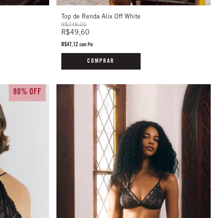
Top de Renda Alix Off White
R$248,00
R$49,60
R$47,12
com
Pix
COMPRAR
80% OFF