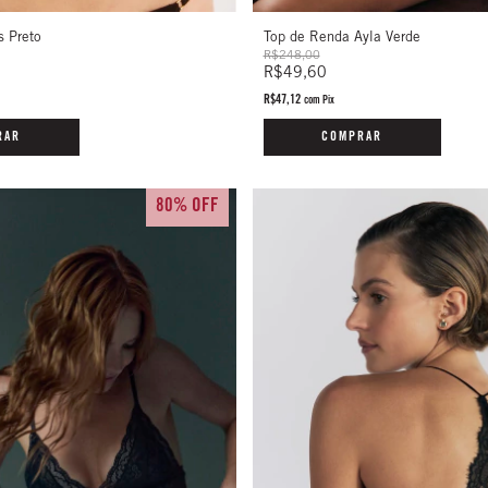
s Preto
Top de Renda Ayla Verde
R$248,00
R$49,60
R$47,12
com
Pix
RAR
COMPRAR
80% OFF