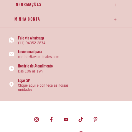
INFORMAÇÕES
MINHA CONTA
Fale via whatsapp
(11) 94352-2874
Envie email para
contato@avaintimates.com
Horário de Atendimento
Das 10h às 19h
Lojas SP
Clique aqui e conheça as nossas
unidades