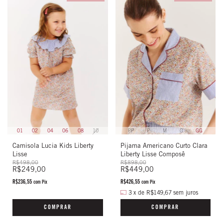
01
02
04
06
08
10
PP
P
M
G
GG
Camisola Lucia Kids Liberty
Pijama Americano Curto Clara
Lisse
Liberty Lisse Composê
R$498,00
R$898,00
R$249,00
R$449,00
R$236,55
R$426,55
com
Pix
com
Pix
3
x
de
R$149,67
sem juros
COMPRAR
COMPRAR