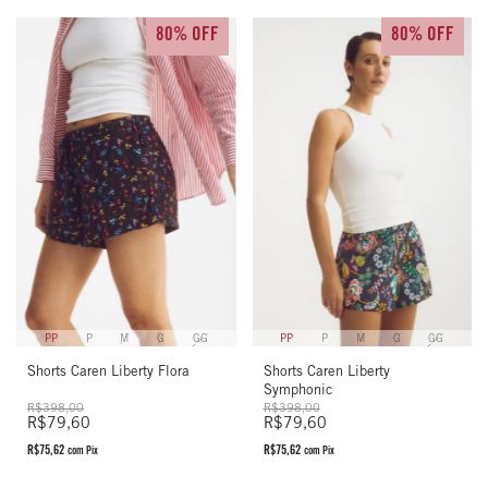
80% OFF
80% OFF
PP
P
M
G
GG
PP
P
M
G
GG
Shorts Caren Liberty Flora
Shorts Caren Liberty
Symphonic
R$398,00
R$398,00
R$79,60
R$79,60
R$75,62
R$75,62
com
Pix
com
Pix