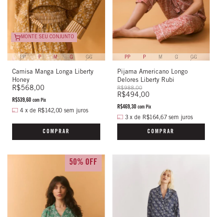
MONTE SEU CONJUNTO
PP
P
M
G
GG
PP
P
M
G
GG
Pijama Americano Longo
Camisa Manga Longa Liberty
Delores Liberty Rubi
Honey
R$568,00
R$988,00
R$494,00
R$539,60
com
Pix
R$469,30
com
Pix
4
x
de
R$142,00
sem juros
3
x
de
R$164,67
sem juros
COMPRAR
COMPRAR
50% OFF