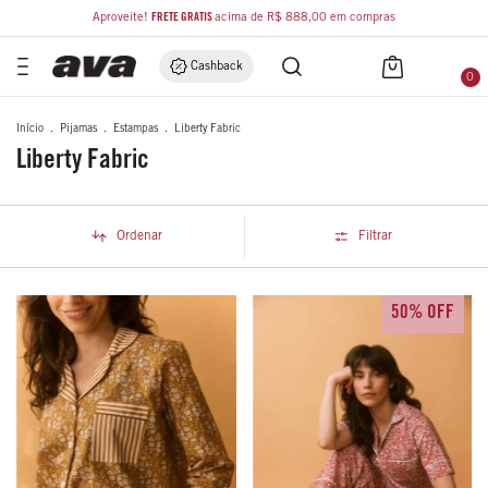
Aproveite!
FRETE GRÁTIS
acima de R$ 888,00 em compras
Cashback
0
Início
.
Pijamas
.
Estampas
.
Liberty Fabric
Liberty Fabric
Ordenar
Filtrar
50% OFF