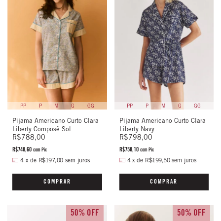
PP
P
M
G
GG
PP
P
M
G
GG
Pijama Americano Curto Clara
Pijama Americano Curto Clara
Liberty Composê Sol
Liberty Navy
R$788,00
R$798,00
R$748,60
R$758,10
com
Pix
com
Pix
4
x
de
R$197,00
sem juros
4
x
de
R$199,50
sem juros
COMPRAR
COMPRAR
50% OFF
50% OFF