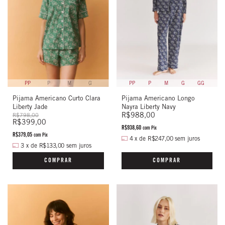
PP
P
M
G
PP
P
M
G
GG
Pijama Americano Curto Clara
Pijama Americano Longo
Liberty Jade
Nayra Liberty Navy
R$988,00
R$798,00
R$399,00
R$938,60
com
Pix
R$379,05
com
Pix
4
x
de
R$247,00
sem juros
3
x
de
R$133,00
sem juros
COMPRAR
COMPRAR