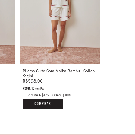
-
Pijama Curto Cora Malha Bambu - Collab
Yogini
R$598,00
R$568,10
com
Pix
4
x
de
R$149,50
sem juros
COMPRAR