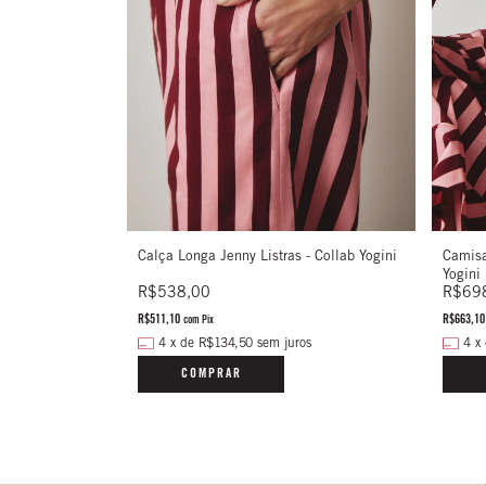
Calça Longa Jenny Listras - Collab Yogini
Camisa
Yogini
R$538,00
R$69
R$511,10
R$663,1
com
Pix
4
x
de
R$134,50
sem juros
4
x
COMPRAR