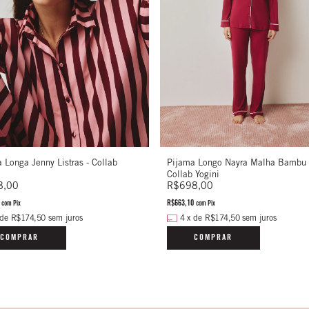
 Longa Jenny Listras - Collab
Pijama Longo Nayra Malha Bambu 
Collab Yogini
8,00
R$698,00
0
R$663,10
com
Pix
com
Pix
de
R$174,50
sem juros
4
x
de
R$174,50
sem juros
COMPRAR
COMPRAR