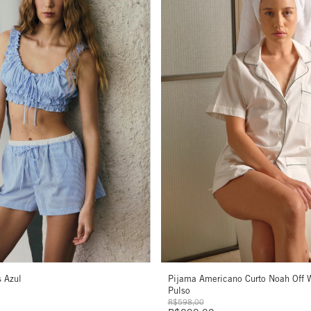
s Azul
Pijama Americano Curto Noah Off W
Pulso
R$598,00