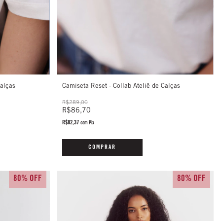
Calças
Camiseta Reset - Collab Ateliê de Calças
R$289,00
R$86,70
R$82,37
com
Pix
COMPRAR
80% OFF
80% OFF