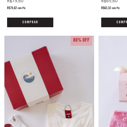
R$79,60
R$65,60
R$75,62
R$62,32
com
Pix
com
Pix
COMPRAR
COMP
80% OFF