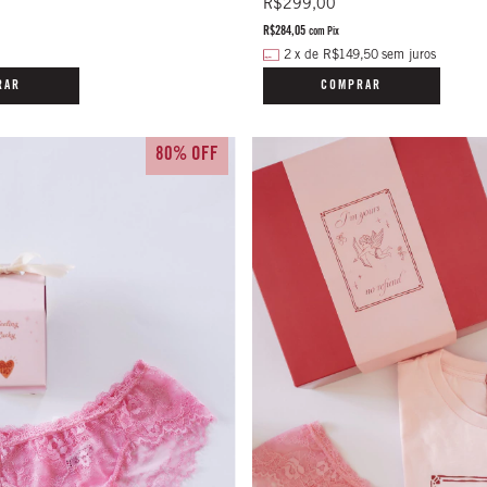
R$299,00
R$284,05
com
Pix
2
x
de
R$149,50
sem juros
RAR
COMPRAR
80% OFF