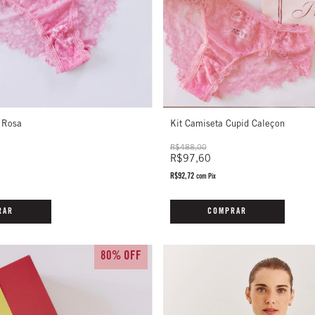
Kit Camiseta Cupid Caleçon
a Rosa
R$488,00
R$97,60
R$92,72
com
Pix
COMPRAR
RAR
80% OFF