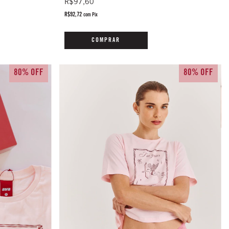
R$97,60
R$92,72
com
Pix
COMPRAR
80% OFF
80% OFF