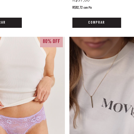
R$97,60
R$92,72
com
Pix
RAR
COMPRAR
80% OFF