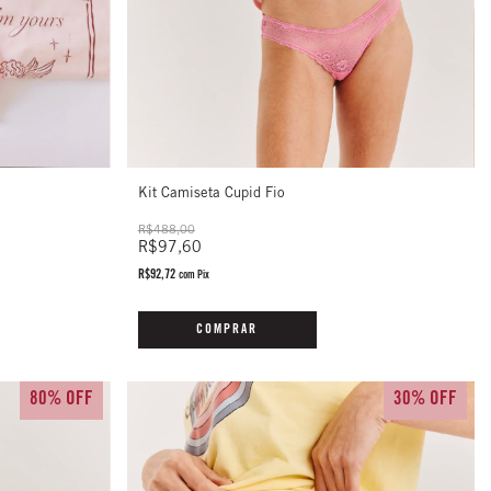
Kit Camiseta Cupid Fio
R$488,00
R$97,60
R$92,72
com
Pix
COMPRAR
80% OFF
30% OFF