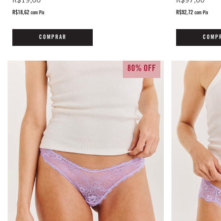
R$97,60
R$19,60
R$92,72
R$18,62
com
Pix
com
Pix
COMP
COMPRAR
80% OFF