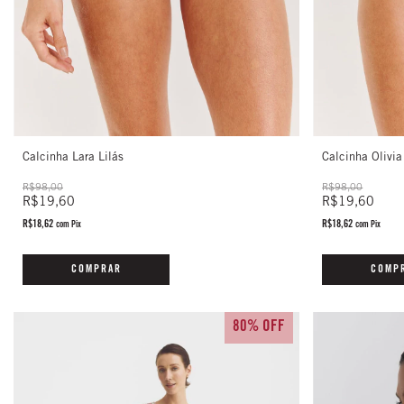
Calcinha Lara Lilás
Calcinha Olivia
R$98,00
R$98,00
R$19,60
R$19,60
R$18,62
R$18,62
com
Pix
com
Pix
COMPRAR
COMP
80% OFF