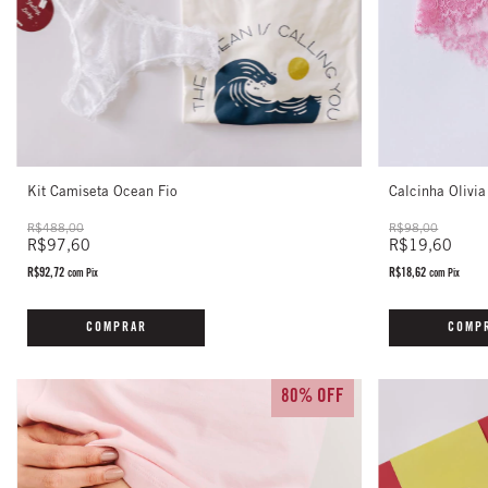
Kit Camiseta Ocean Fio
Calcinha Olivi
R$488,00
R$98,00
R$97,60
R$19,60
R$92,72
R$18,62
com
Pix
com
Pix
COMPRAR
COMP
80% OFF