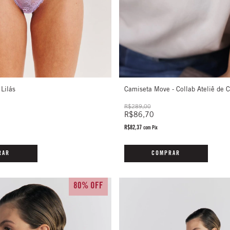
Camiseta Move - Collab Ateliê de 
 Lilás
R$289,00
R$86,70
R$82,37
com
Pix
COMPRAR
RAR
80% OFF